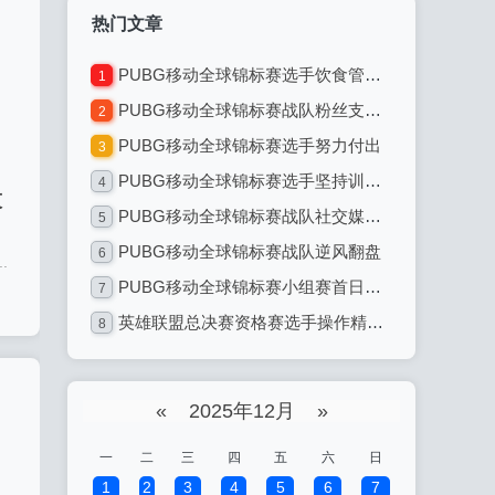
热门文章
PUBG移动全球锦标赛选手饮食管理：专业电竞选手的饮食之道
1
PUBG移动全球锦标赛战队粉丝支持热情高涨
2
PUBG移动全球锦标赛选手努力付出
3
PUBG移动全球锦标赛选手坚持训练不懈
4
技
PUBG移动全球锦标赛战队社交媒体互动
5
PUBG移动全球锦标赛战队逆风翻盘
6
.
PUBG移动全球锦标赛小组赛首日：激烈对决引爆全球电竞热潮
7
英雄联盟总决赛资格赛选手操作精准无误：电竞巅峰的精准艺术
8
«
2025年12月
»
一
二
三
四
五
六
日
1
2
3
4
5
6
7