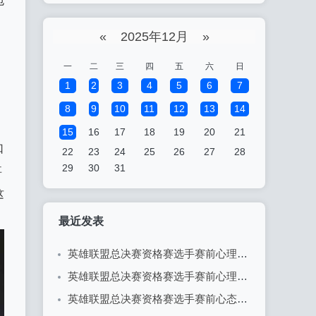
包
«
2025年12月
»
一
二
三
四
五
六
日
1
2
3
4
5
6
7
8
9
10
11
12
13
14
15
16
17
18
19
20
21
口
22
23
24
25
26
27
28
29
30
31
事
这
最近发表
英雄联盟总决赛资格赛选手赛前心理辅导：决胜心态的关键
英雄联盟总决赛资格赛选手赛前心理准备：决胜于心态之间
英雄联盟总决赛资格赛选手赛前心态调整的重要性