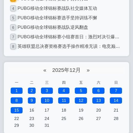
PUBG移动全球锦标赛战队社交媒体互动
4
PUBG移动全球锦标赛选手坚持训练不懈
5
PUBG移动全球锦标赛战队逆风翻盘
6
PUBG移动全球锦标赛小组赛首日：激烈对决引爆全球电竞热潮
7
英雄联盟总决赛资格赛选手操作精准无误：电竞巅峰的精准艺术
8
«
2025年12月
»
一
二
三
四
五
六
日
1
2
3
4
5
6
7
8
9
10
11
12
13
14
15
16
17
18
19
20
21
22
23
24
25
26
27
28
29
30
31