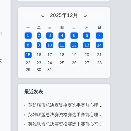
«
2025年12月
»
一
二
三
四
五
六
日
为
1
2
3
4
5
6
7
8
9
10
11
12
13
14
让
15
16
17
18
19
20
21
东
22
23
24
25
26
27
28
29
30
31
最近发表
英雄联盟总决赛资格赛选手赛前心理辅导：决胜心态的关键
英雄联盟总决赛资格赛选手赛前心理准备：决胜于心态之间
。
英雄联盟总决赛资格赛选手赛前心态调整的重要性