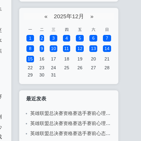
手
«
2025年12月
»
一
二
三
四
五
六
日
至
1
2
3
4
5
6
7
体
8
9
10
11
12
13
14
焦
15
16
17
18
19
20
21
22
23
24
25
26
27
28
29
30
31
赛
最近发表
，
英雄联盟总决赛资格赛选手赛前心理辅导：决胜心态的关键
例
英雄联盟总决赛资格赛选手赛前心理准备：决胜于心态之间
心
英雄联盟总决赛资格赛选手赛前心态调整的重要性
成