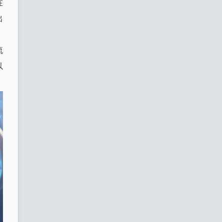
在
出
流
以